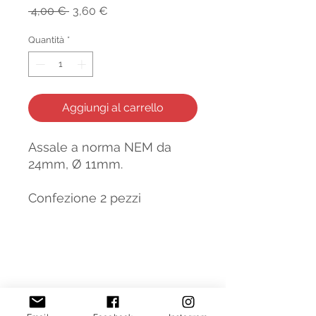
Prezzo
Prezzo
 4,00 € 
3,60 €
regolare
scontato
Quantità
*
Aggiungi al carrello
Assale a norma NEM da
24mm, Ø 11mm.
Confezione 2 pezzi
INFORMAZIONI
Contatti
Chi siamo