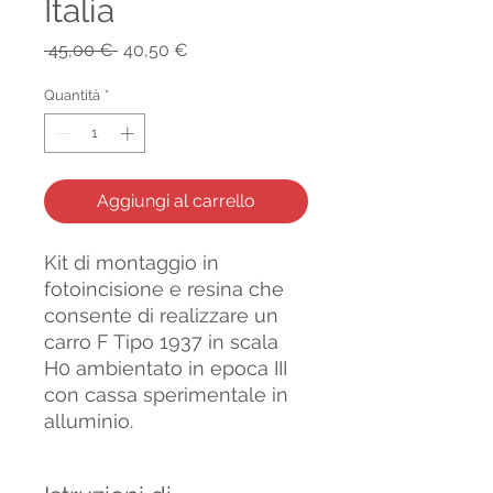
Italia
Prezzo
Prezzo
 45,00 € 
40,50 €
regolare
scontato
Quantità
*
Aggiungi al carrello
Kit di montaggio in
fotoincisione e resina che
consente di realizzare un
carro F Tipo 1937 in scala
H0 ambientato in epoca III
con cassa sperimentale in
alluminio.