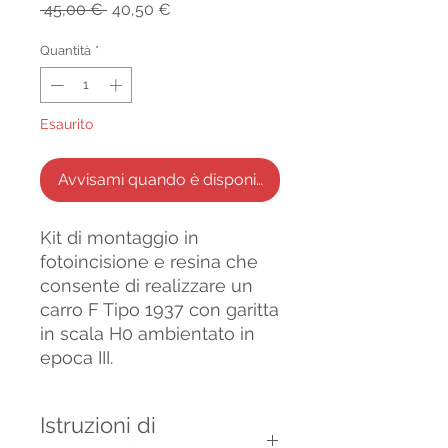
Prezzo
Prezzo
 45,00 € 
40,50 €
regolare
scontato
Quantità
*
Esaurito
Avvisami quando è disponibile
Kit di montaggio in
fotoincisione e resina che
consente di realizzare un
carro F Tipo 1937 con garitta
in scala H0 ambientato in
epoca III.
Istruzioni di