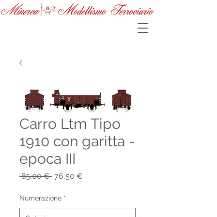
Carro Ltm Tipo
1910 con garitta -
epoca III
Prezzo
Prezzo
 85,00 € 
76,50 €
regolare
scontato
Numerazione
*