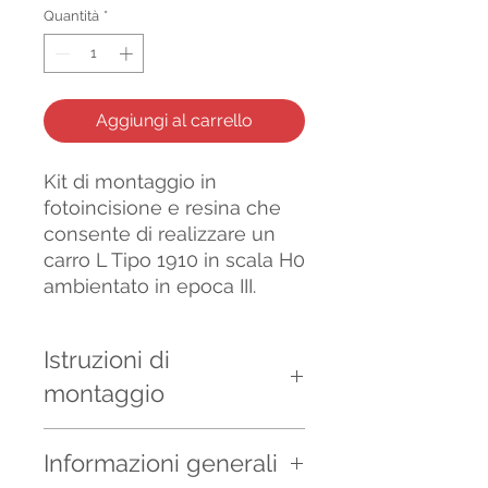
Quantità
*
Aggiungi al carrello
Kit di montaggio in
fotoincisione e resina che
consente di realizzare un
carro L Tipo 1910 in scala H0
ambientato in epoca III.
Istruzioni di
montaggio
E' possibile scaricare le
Informazioni generali
istruzioni per il montaggio