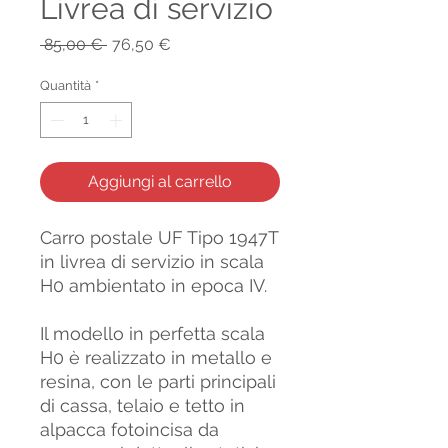
Livrea di servizio
Prezzo
Prezzo
 85,00 € 
76,50 €
regolare
scontato
Quantità
*
Aggiungi al carrello
Carro postale UF Tipo 1947T
in livrea di servizio in scala
H0 ambientato in epoca IV.
Il modello in perfetta scala
H0 è realizzato in metallo e
resina, con le parti principali
di cassa, telaio e tetto in
alpacca fotoincisa da