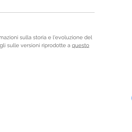
mazioni sulla storia e l'evoluzione del
gli sulle versioni riprodotte a
questo
Minerva Modellismo Ferroviario
info@minervamodellismo.it
©2026 Minerva Modellismo di Giacomo Saccani
P.IVA 03023710183