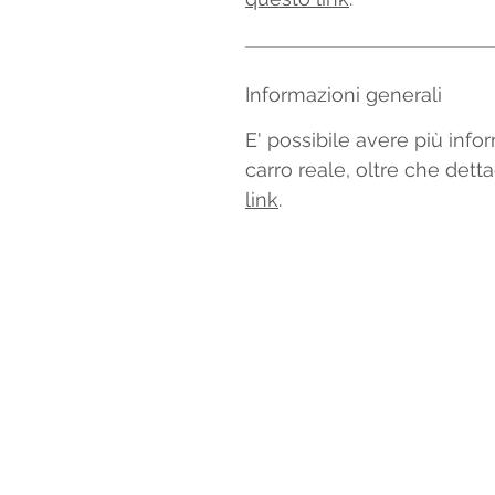
Informazioni generali
E' possibile avere più infor
carro reale, oltre che detta
link
.
INFORMAZIONI
Contatti
Chi siamo
Condizioni di vendita
Privacy e cookie