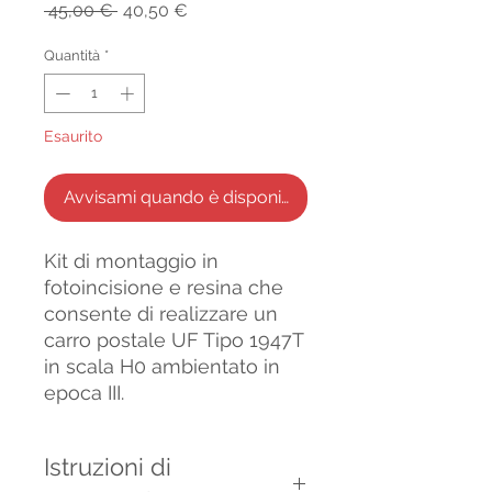
Prezzo
Prezzo
 45,00 € 
40,50 €
regolare
scontato
Quantità
*
Esaurito
Avvisami quando è disponibile
Kit di montaggio in
fotoincisione e resina che
consente di realizzare un
carro postale UF Tipo 1947T
in scala H0 ambientato in
epoca III.
Istruzioni di