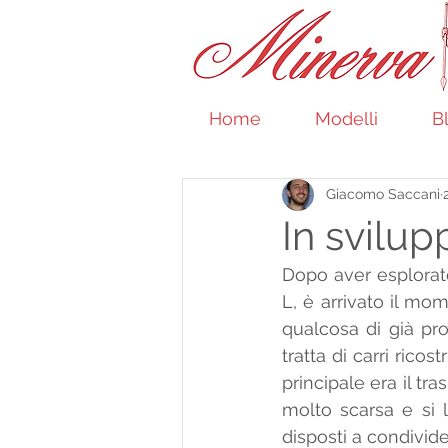
Home
Modelli
B
Giacomo Saccani
In svilu
Dopo aver esplorato 
L, è arrivato il mo
qualcosa di già pro
tratta di carri ricost
principale era il tr
molto scarsa e si l
disposti a condivide