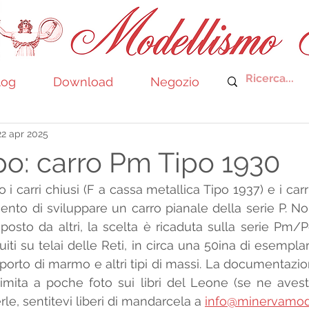
log
Download
Negozio
22 apr 2025
ppo: carro Pm Tipo 1930
i carri chiusi (F a cassa metallica Tipo 1937) e i carr
mento di sviluppare un carro pianale della serie P. No
posto da altri, la scelta è ricaduta sulla serie Pm/Po
ruiti su telai delle Reti, in circa una 50ina di esemplari. 
asporto di marmo e altri tipi di massi. La documentazi
imita a poche foto sui libri del Leone (se ne aveste
rle, sentitevi liberi di mandarcela a 
info@minervamode